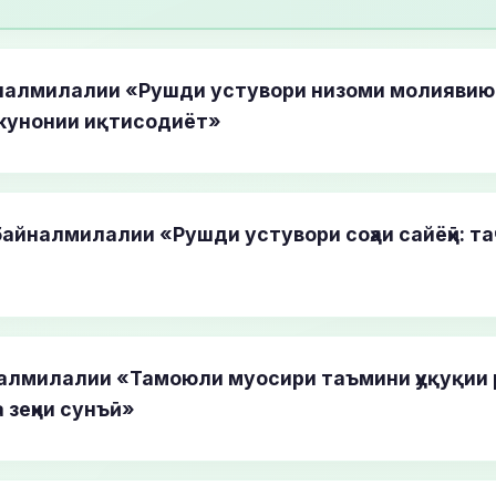
налмилалии «Рушди устувори низоми молиявию 
кунонии иқтисодиёт»
айналмилалии «Рушди устувори соҳаи сайёҳӣ: та
алмилалии «Тамоюли муосири таъмини ҳуқуқии 
 зеҳни сунъӣ»