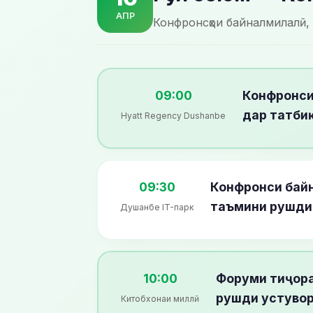
АПР
Конфронсҳои байналмилалӣ,
09:00
Конфронси
дар татби
Hyatt Regency Dushanbe
09:30
Конфронси байн
таъмини рушди
Душанбе IT-парк
10:00
Форуми тиҷора
рушди устувор
Китобхонаи миллӣ