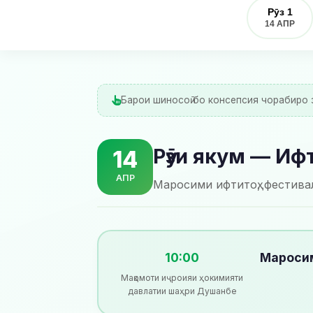
Рӯз 1
14 АПР
Барои шиносоӣ бо консепсия чорабиро 
Рӯзи якум — Иф
14
АПР
Маросими ифтитоҳ, фестивал
10:00
Маросим
Мақомоти иҷроияи ҳокимияти
давлатии шаҳри Душанбе