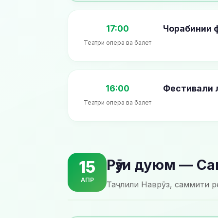
17:00
Чорабинии 
Театри опера ва балет
16:00
Фестивали 
Театри опера ва балет
Рӯзи дуюм — С
15
АПР
Таҷлили Наврӯз, саммити ре