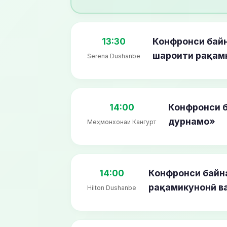
13:30
Конфронси бай
шароити рақам
Serena Dushanbe
14:00
Конфронси б
дурнамо»
Меҳмонхонаи Кангурт
14:00
Конфронси байн
рақамикунонӣ ва
Hilton Dushanbe