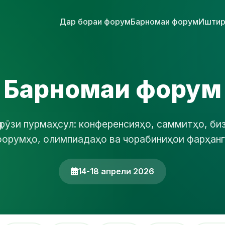
Дар бораи форум
Барномаи форум
Иштир
Барномаи форум
 рӯзи пурмаҳсул: конференсияҳо, саммитҳо, би
форумҳо, олимпиадаҳо ва чорабиниҳои фарҳанг
14-18 апрели 2026