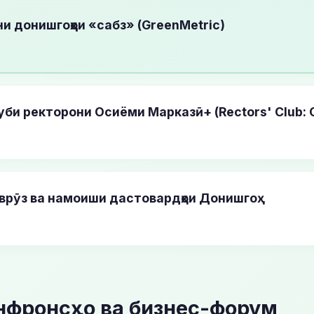
 донишгоҳҳои «сабз» (GreenMetric)
би ректорони Осиёми Марказӣ+ (Rectors' Club: C
врӯз ва намоиши дастовардҳои Донишгоҳ
онфронсҳо ва бизнес-форум