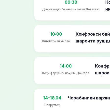
09:30
К
и
Донишкадаи байналмилалии Левакант
10:00
Конфронси бай
шароити рушди 
Китобхонаи миллӣ
14:00
Конфр
шарои
Коҳи фарҳанги ноҳияи Данғара
14-18.04
Чорабиниҳои варзи
Наврузгоҳ