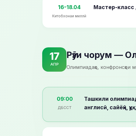
16-18.04
Мастер-класс 
Китобхонаи миллӣ
Рӯзи чорум — 
17
АПР
Олимпиадаҳо, конфронсҳои 
09:00
Ташкили олимпиад
англисӣ, сайёҳӣ, 
ДБССТ