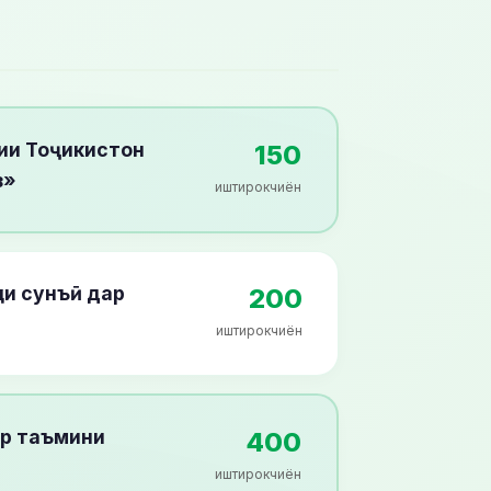
ии Тоҷикистон
150
з»
иштирокчиён
ни сунъӣ дар
200
иштирокчиён
ар таъмини
400
иштирокчиён