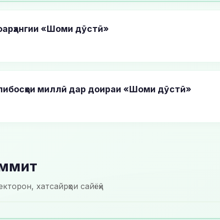
фарҳангии «Шоми дӯстӣ»
либосҳои миллӣ дар доираи «Шоми дӯстӣ»
аммит
кторон, хатсайрҳои сайёҳӣ