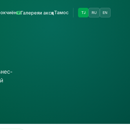
окчиён
Тамос
Галереяи аксҳо
TJ
RU
EN
знес-
ӣ