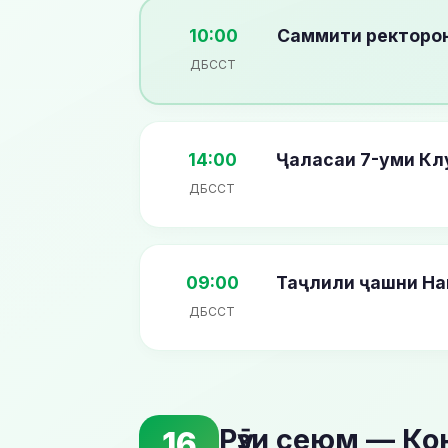
10:00
Саммити ректорони
ДБССТ
14:00
Ҷаласаи 7-уми Клу
ДБССТ
09:00
Таҷлили ҷашни На
ДБССТ
Рӯзи сеюм — К
16