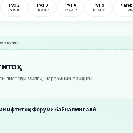
Рӯз 2
Рӯз 3
Рӯз 4
Рӯз 5
Лагер
15 АПР
16 АПР
17 АПР
18 АПР
20
зер кунед
титоҳ
и либосҳои миллӣ, чорабинии фарҳангӣ
и ифтитоҳи Форуми байналмилалӣ