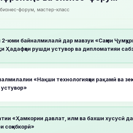
 бизнес-форум, мастер-класс
 2-юми байналмилалӣ дар мавзуи «Саҳми Ҷумҳур
қи Ҳадафҳои рушди устувор ва дипломатияи саб
алмилалии «Нақши технологияҳои рақамӣ ва зеҳ
 устувор»
тии «Ҳамкории давлат, илм ва бахши хусусӣ д
и соҳибкорӣ»