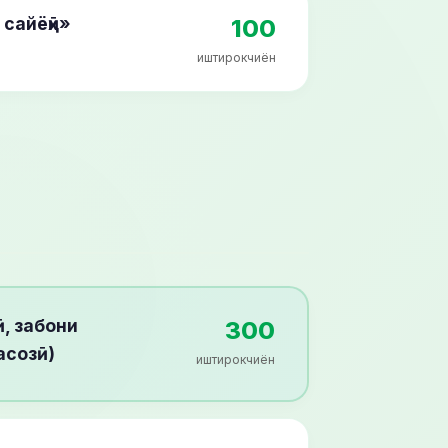
 сайёҳӣ»
100
иштирокчиён
, забони
300
асозӣ)
иштирокчиён