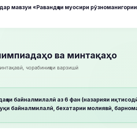
дар мавзуи «Равандҳои муосири рӯзноманигории
Олимпиадаҳо ва минтақаҳо
минтақавӣ, чорабиниҳои варзишӣ
аҳои байналмилалӣ аз 6 фан (назарияи иқтисодӣ
ҳуқуқи байналмилалӣ, бехатарии молиявӣ, барном