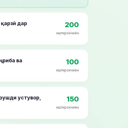
қарзӣ дар
200
иштирокчиён
ҷриба ва
100
иштирокчиён
рушди устувор,
150
иштирокчиён