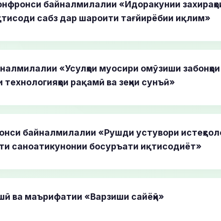
онфронси байналмилалии «Идоракунии захираҳои
қтисоди сабз дар шароити тағйирёбии иқлим»
налмилалии «Усулҳои муосири омӯзиши забонҳои
технологияҳои рақамӣ ва зеҳни сунъӣ»
онси байналмилалии «Рушди устувори истеҳсол
ти саноатикунонии босуръати иқтисодиёт»
шӣ ва маърифатии «Варзиши сайёҳӣ»